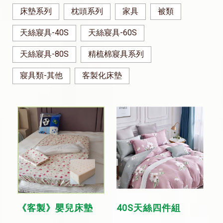
床墊系列
枕頭系列
家具
被類
天絲寢具-40S
天絲寢具-60S
天絲寢具-80S
精梳棉寢具系列
寢具類-其他
客製化床墊
《客製》嬰兒床墊
40S天絲四件組