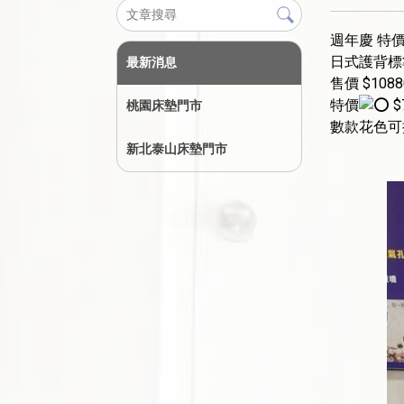
週年慶 特
日式護背標
最新消息
售價 $1088
特價
$
桃園床墊門市
數款花色可
新北泰山床墊門市