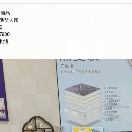
價商品
準雙人床
0
7800
挑選